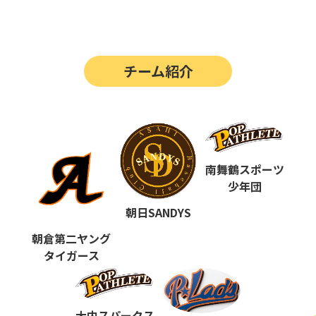
第14回
ポップアスリートカップ
第13回
ポップアスリートカップ
チーム紹介
第12回
決勝戦の動画はこちらから
第12回
ポップアスリートカップ
第11回
ポップアスリートカップ
第10回
南舞鶴スポーツ
ポップアスリートカップ
少年団
第9回
ポップアスリートカップ
朝日SANDYS
第8回
ポップアスリートカップ
朝倉第二ヤング
タイガース
第7回
ポップアスリートカップ
第6回
ポップアスリートカップ
大内スパークス