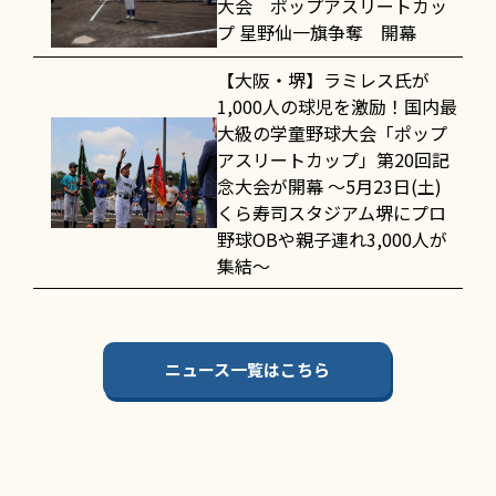
大会 ポップアスリートカッ
プ 星野仙一旗争奪 開幕
【大阪・堺】ラミレス氏が
1,000人の球児を激励！国内最
大級の学童野球大会「ポップ
アスリートカップ」第20回記
念大会が開幕 〜5月23日(土)
くら寿司スタジアム堺にプロ
野球OBや親子連れ3,000人が
集結〜
ニュース一覧はこちら