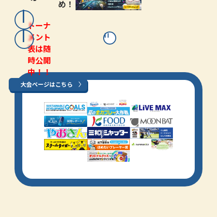
め！
トーナ
メント
表は随
時公開
中！！
大会ページはこちら