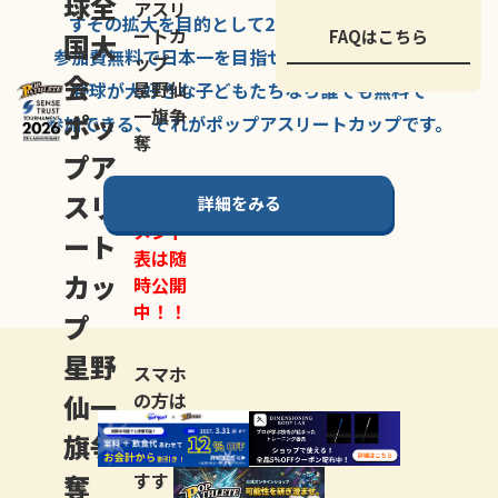
球全
アスリ
すその拡大を
目的として
2007年に
発足した、
ートカ
FAQはこちら
国大
参加費無料で
日本一を
目指せる
唯一の野球大会。
ップ
会
星野仙
野球が大好きな
子どもたちなら
誰でも
無料で
一旗争
ポッ
参加できる、
それが
ポップアスリートカップ
です。
奪
プア
スリ
詳細をみる
トーナ
メント
ート
表は随
カッ
時公開
中！！
プ
星野
スマホ
仙一
の方は
LINE登
旗争
録
がお
奪
すす