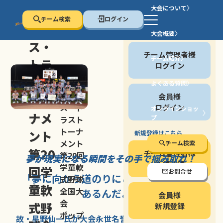
大会について
チーム検索
ログイン
セン
大会概要
会員の方
ス・
チーム管理者様
チーム紹介
トラ
ログイン
スト
よくある質問
セン
会員様
トー
ス・ト
ログイン
オンラインショッ
ナメ
プ
ラスト
停止する
トーナ
ント
新規登録はこちら
メント
チーム検索
第20
チーム管理者様
第20回
夢が現実になる瞬間を
その手で掴み取れ！
新規登録
学童軟
回学
お問合せ
「夢に向かう道のり
にこそ
大きな意味が
式野球
童軟
全国大
あるんだよ」
会員様
会
式野
新規登録
ポップ
故・星野仙一氏が
大会永世名誉会長を
務める、野球の