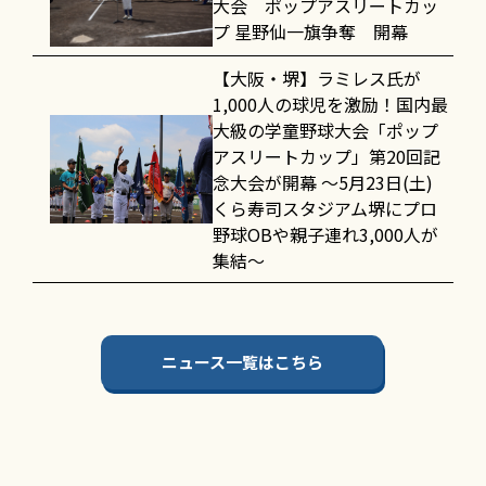
大会 ポップアスリートカッ
プ 星野仙一旗争奪 開幕
【大阪・堺】ラミレス氏が
1,000人の球児を激励！国内最
大級の学童野球大会「ポップ
アスリートカップ」第20回記
念大会が開幕 〜5月23日(土)
くら寿司スタジアム堺にプロ
野球OBや親子連れ3,000人が
集結〜
ニュース一覧はこちら