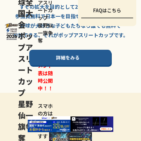
球全
アスリ
すその拡大を
目的として
2007年に
発足した、
ートカ
FAQはこちら
国大
参加費無料で
日本一を
目指せる
唯一の野球大会。
ップ
会
星野仙
野球が大好きな
子どもたちなら
誰でも
無料で
一旗争
ポッ
参加できる、
それが
ポップアスリートカップ
です。
奪
プア
スリ
詳細をみる
トーナ
メント
ート
表は随
カッ
時公開
中！！
プ
星野
スマホ
仙一
の方は
LINE登
旗争
録
がお
奪
すす