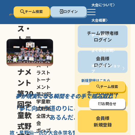
大会について
チーム検索
ログイン
セン
大会概要
会員の方
ス・
チーム管理者様
チーム紹介
トラ
ログイン
スト
よくある質問
セン
会員様
トー
ス・ト
ログイン
オンラインショッ
ナメ
プ
ラスト
停止する
トーナ
ント
新規登録はこちら
メント
チーム検索
第20
チーム管理者様
第20回
夢が現実になる瞬間を
その手で掴み取れ！
新規登録
学童軟
回学
お問合せ
「夢に向かう道のり
にこそ
大きな意味が
式野球
童軟
全国大
あるんだよ」
会員様
会
式野
新規登録
ポップ
故・星野仙一氏が
大会永世名誉会長を
務める、野球の