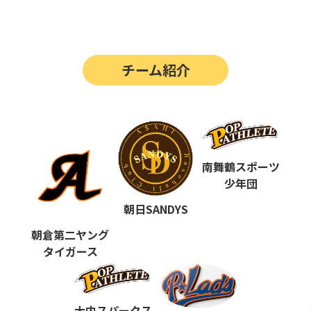
第14回
ポップアスリートカップ
第13回
ポップアスリートカップ
チーム紹介
第12回
決勝戦の動画はこちらから
第12回
ポップアスリートカップ
第11回
ポップアスリートカップ
第10回
南舞鶴スポーツ
ポップアスリートカップ
少年団
第9回
ポップアスリートカップ
朝日SANDYS
第8回
ポップアスリートカップ
朝倉第二ヤング
タイガース
第7回
ポップアスリートカップ
第6回
ポップアスリートカップ
大内スパークス