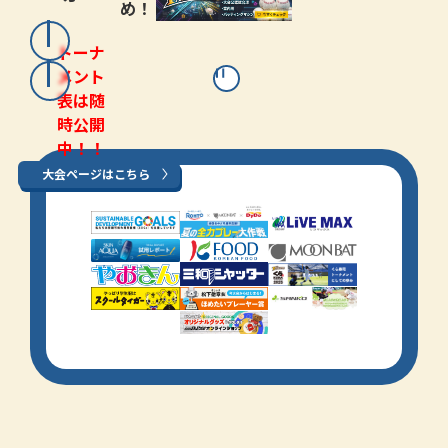
め！
トーナ
メント
表は随
時公開
中！！
大会ページはこちら