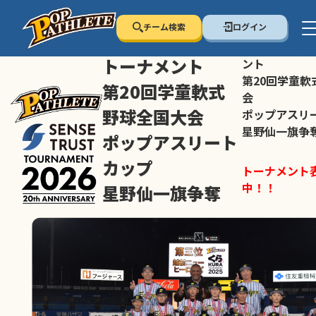
チーム検索
ログイン
センス・トラスト
センス・トラ
トーナメント
ント
第20回学童軟
第20回学童軟式
会
野球全国大会
ポップアスリ
星野仙一旗争
ポップアスリート
カップ
トーナメント
中！！
星野仙一旗争奪
スマホの方は
トーナメント表は随時公開
すすめ！
中！！
大会ペ