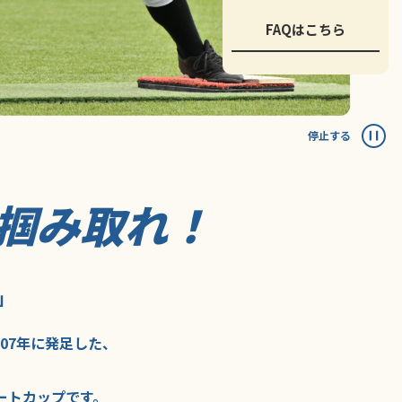
FAQはこちら
停止する
掴み取れ！
」
007年に
発足した、
ートカップ
です。