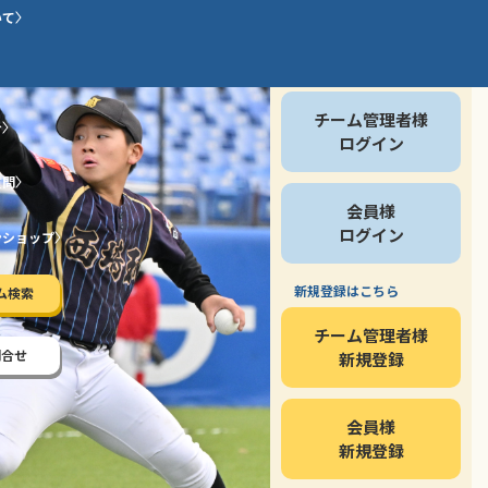
いて
会員の方
チーム管理者様
介
ログイン
質問
会員様
ログイン
ンショップ
新規登録はこちら
ム検索
チーム管理者様
問合せ
新規登録
会員様
新規登録