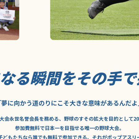
になる瞬間を
その手で
「夢に向かう道のり
にこそ
大きな意味が
あるんだよ
大会永世名誉会長を
務める、野球の
すその拡大を
目的として
2
参加費無料で
日本一を
目指せる
唯一の野球大会。
子どもたちなら
誰でも
無料で
参加できる、
それが
ポップアスリ