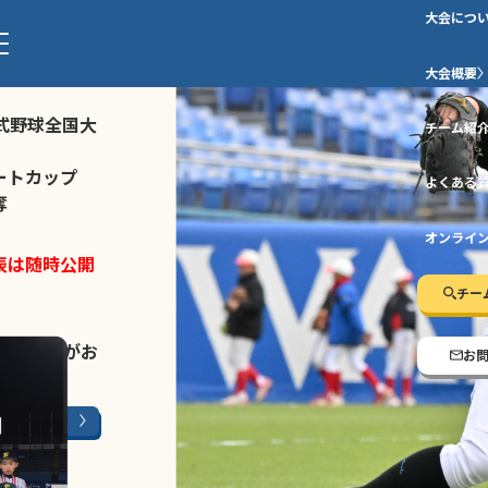
大会につ
ストトーナメ
大会概要
式野球全国大
チーム紹
ートカップ
よくある
奪
オンライ
表は随時公開
チー
LINE登録
がお
お
ージはこちら