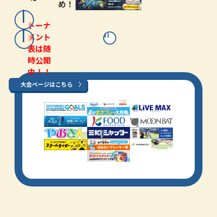
め！
トーナ
メント
表は随
時公開
中！！
大会ページはこちら