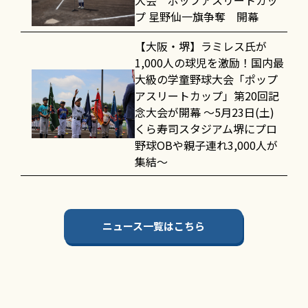
大会 ポップアスリートカッ
プ 星野仙一旗争奪 開幕
【大阪・堺】ラミレス氏が
1,000人の球児を激励！国内最
大級の学童野球大会「ポップ
アスリートカップ」第20回記
念大会が開幕 〜5月23日(土)
くら寿司スタジアム堺にプロ
野球OBや親子連れ3,000人が
集結〜
ニュース一覧はこちら