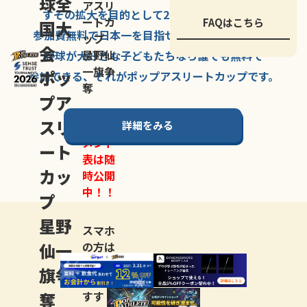
球全
アスリ
すその拡大を
目的として
2007年に
発足した、
ートカ
FAQはこちら
国大
参加費無料で
日本一を
目指せる
唯一の野球大会。
ップ
会
星野仙
野球が大好きな
子どもたちなら
誰でも
無料で
一旗争
ポッ
参加できる、
それが
ポップアスリートカップ
です。
奪
プア
スリ
詳細をみる
トーナ
メント
ート
表は随
カッ
時公開
中！！
プ
星野
スマホ
仙一
の方は
LINE登
旗争
録
がお
奪
すす