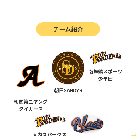
第14回
ポップアスリートカップ
第13回
ポップアスリートカップ
チーム紹介
第12回
決勝戦の動画はこちらから
第12回
ポップアスリートカップ
第11回
ポップアスリートカップ
第10回
南舞鶴スポーツ
ポップアスリートカップ
少年団
第9回
ポップアスリートカップ
朝日SANDYS
第8回
ポップアスリートカップ
朝倉第二ヤング
タイガース
第7回
ポップアスリートカップ
第6回
ポップアスリートカップ
大内スパークス