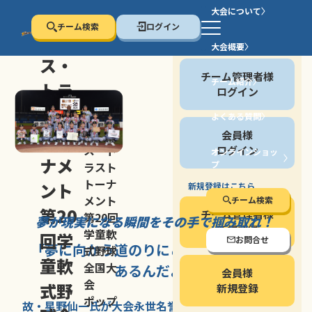
大会について
チーム検索
ログイン
セン
大会概要
会員の方
ス・
チーム管理者様
チーム紹介
トラ
ログイン
スト
よくある質問
セン
会員様
トー
ス・ト
ログイン
オンラインショッ
ナメ
プ
ラスト
停止する
トーナ
ント
新規登録はこちら
メント
チーム検索
第20
チーム管理者様
第20回
夢が現実になる瞬間を
その手で掴み取れ！
新規登録
学童軟
回学
お問合せ
「夢に向かう道のり
にこそ
大きな意味が
式野球
童軟
全国大
あるんだよ」
会員様
会
式野
新規登録
ポップ
故・星野仙一氏が
大会永世名誉会長を
務める、野球の