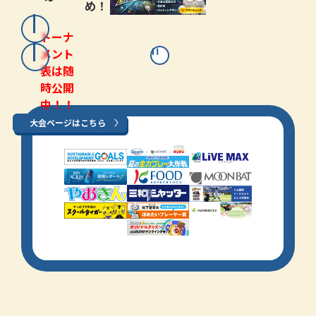
め！
トーナ
メント
表は随
時公開
中！！
大会ページはこちら