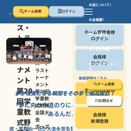
大会について
チーム検索
ログイン
セン
大会概要
会員の方
ス・
チーム管理者様
チーム紹介
トラ
ログイン
スト
よくある質問
セン
会員様
トー
ス・ト
ログイン
オンラインショッ
ナメ
プ
ラスト
停止する
トーナ
ント
新規登録はこちら
メント
チーム検索
第20
チーム管理者様
第20回
夢が現実になる瞬間を
その手で掴み取れ！
新規登録
学童軟
回学
お問合せ
「夢に向かう道のり
にこそ
大きな意味が
式野球
童軟
全国大
あるんだよ」
会員様
会
式野
新規登録
ポップ
故・星野仙一氏が
大会永世名誉会長を
務める、野球の