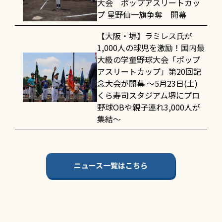
大会 ポップアスリートカッ
プ 星野仙一旗争奪 開幕
【大阪・堺】ラミレス氏が
1,000人の球児を激励！国内最
大級の学童野球大会「ポップ
アスリートカップ」第20回記
念大会が開幕 〜5月23日(土)
くら寿司スタジアム堺にプロ
野球OBや親子連れ3,000人が
集結〜
ニュース一覧はこちら