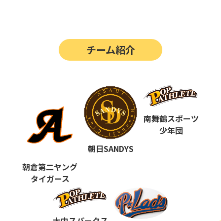
第14回
ポップアスリートカップ
第13回
ポップアスリートカップ
チーム紹介
第12回
決勝戦の動画はこちらから
第12回
ポップアスリートカップ
第11回
ポップアスリートカップ
第10回
南舞鶴スポーツ
ポップアスリートカップ
少年団
第9回
ポップアスリートカップ
朝日SANDYS
第8回
ポップアスリートカップ
朝倉第二ヤング
タイガース
第7回
ポップアスリートカップ
第6回
ポップアスリートカップ
大内スパークス