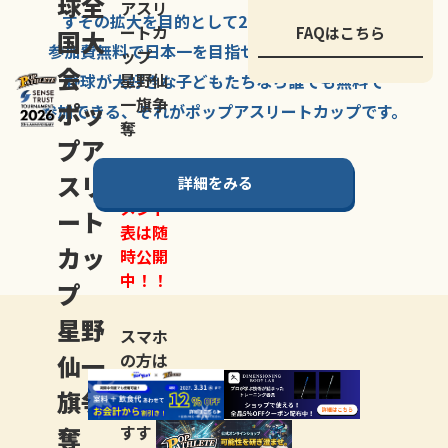
球全
アスリ
すその拡大を
目的として
2007年に
発足した、
ートカ
FAQはこちら
国大
参加費無料で
日本一を
目指せる
唯一の野球大会。
ップ
会
星野仙
野球が大好きな
子どもたちなら
誰でも
無料で
一旗争
ポッ
参加できる、
それが
ポップアスリートカップ
です。
奪
プア
スリ
詳細をみる
トーナ
メント
ート
表は随
カッ
時公開
中！！
プ
星野
スマホ
仙一
の方は
LINE登
旗争
録
がお
奪
すす