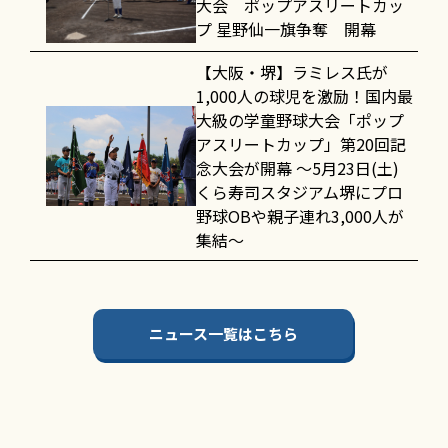
大会 ポップアスリートカッ
プ 星野仙一旗争奪 開幕
【大阪・堺】ラミレス氏が
1,000人の球児を激励！国内最
大級の学童野球大会「ポップ
アスリートカップ」第20回記
念大会が開幕 〜5月23日(土)
くら寿司スタジアム堺にプロ
野球OBや親子連れ3,000人が
集結〜
ニュース一覧はこちら