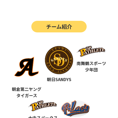
第14回
ポップアスリートカップ
第13回
ポップアスリートカップ
チーム紹介
第12回
決勝戦の動画はこちらから
第12回
ポップアスリートカップ
第11回
ポップアスリートカップ
第10回
南舞鶴スポーツ
ポップアスリートカップ
少年団
第9回
ポップアスリートカップ
朝日SANDYS
第8回
ポップアスリートカップ
朝倉第二ヤング
タイガース
第7回
ポップアスリートカップ
第6回
ポップアスリートカップ
大内スパークス