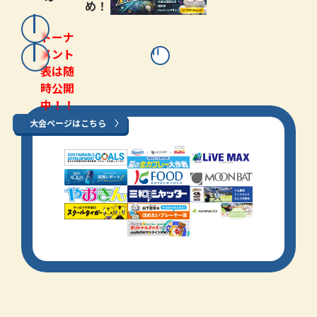
め！
トーナ
メント
表は随
時公開
中！！
大会ページはこちら