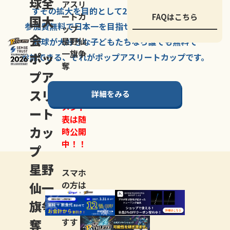
球全
アスリ
すその拡大を
目的として
2007年に
発足した、
ートカ
FAQはこちら
国大
参加費無料で
日本一を
目指せる
唯一の野球大会。
ップ
会
星野仙
野球が大好きな
子どもたちなら
誰でも
無料で
一旗争
ポッ
参加できる、
それが
ポップアスリートカップ
です。
奪
プア
スリ
詳細をみる
トーナ
メント
ート
表は随
カッ
時公開
中！！
プ
星野
スマホ
仙一
の方は
LINE登
旗争
録
がお
奪
すす