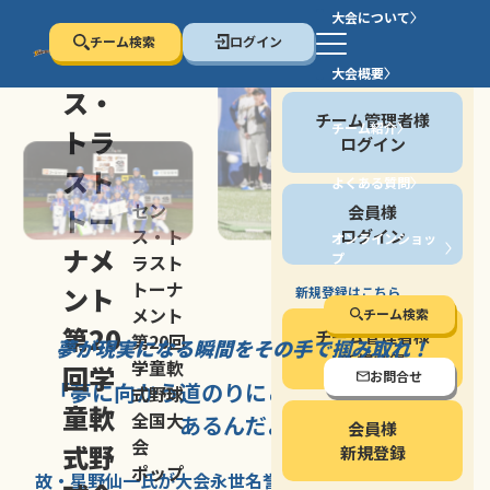
大会について
チーム検索
ログイン
セン
大会概要
会員の方
ス・
チーム管理者様
チーム紹介
トラ
ログイン
スト
よくある質問
セン
会員様
トー
ス・ト
ログイン
オンラインショッ
ナメ
プ
ラスト
停止する
トーナ
ント
新規登録はこちら
メント
チーム検索
第20
チーム管理者様
第20回
夢が現実になる瞬間を
その手で掴み取れ！
新規登録
学童軟
回学
お問合せ
「夢に向かう道のり
にこそ
大きな意味が
式野球
童軟
全国大
あるんだよ」
会員様
会
式野
新規登録
ポップ
故・星野仙一氏が
大会永世名誉会長を
務める、野球の