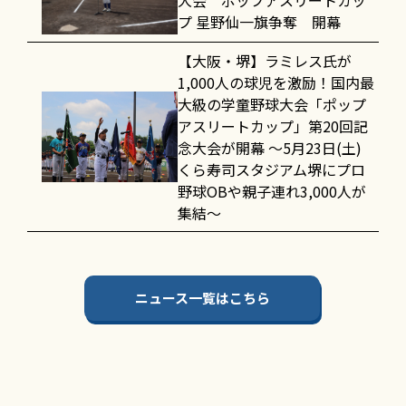
大会 ポップアスリートカッ
プ 星野仙一旗争奪 開幕
【大阪・堺】ラミレス氏が
1,000人の球児を激励！国内最
大級の学童野球大会「ポップ
アスリートカップ」第20回記
念大会が開幕 〜5月23日(土)
くら寿司スタジアム堺にプロ
野球OBや親子連れ3,000人が
集結〜
ニュース一覧はこちら