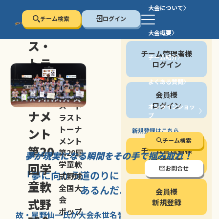
大会について
チーム検索
ログイン
セン
大会概要
会員の方
ス・
チーム管理者様
チーム紹介
トラ
ログイン
スト
よくある質問
セン
会員様
トー
ス・ト
ログイン
オンラインショッ
ナメ
プ
ラスト
停止する
トーナ
ント
新規登録はこちら
メント
チーム検索
第20
チーム管理者様
第20回
夢が現実になる瞬間を
その手で掴み取れ！
新規登録
学童軟
回学
お問合せ
「夢に向かう道のり
にこそ
大きな意味が
式野球
童軟
全国大
あるんだよ」
会員様
会
式野
新規登録
ポップ
故・星野仙一氏が
大会永世名誉会長を
務める、野球の