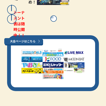
め！
トーナ
メント
表は随
時公開
中！！
大会ページはこちら