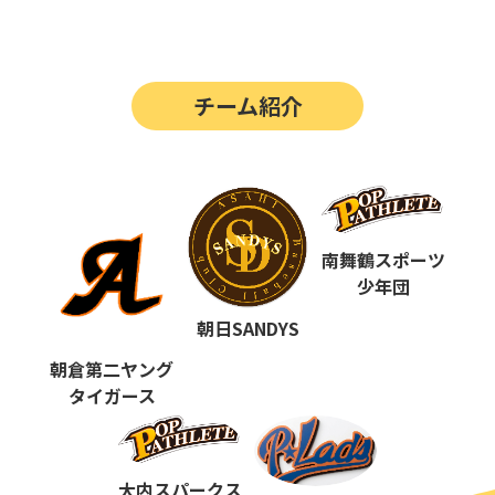
第14回
ポップアスリートカップ
第13回
ポップアスリートカップ
チーム紹介
第12回
決勝戦の動画はこちらから
第12回
ポップアスリートカップ
第11回
ポップアスリートカップ
第10回
南舞鶴スポーツ
ポップアスリートカップ
少年団
第9回
ポップアスリートカップ
朝日SANDYS
第8回
ポップアスリートカップ
朝倉第二ヤング
タイガース
第7回
ポップアスリートカップ
第6回
ポップアスリートカップ
大内スパークス