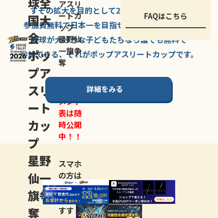
球全
アスリ
すその拡大を
目的として
2007年に
発足した、
ートカ
FAQはこちら
国大
参加費無料で
日本一を
目指せる
唯一の野球大会。
ップ
会
星野仙
野球が大好きな
子どもたちなら
誰でも
無料で
一旗争
ポッ
参加できる、
それが
ポップアスリートカップ
です。
奪
プア
スリ
詳細をみる
トーナ
メント
ート
表は随
カッ
時公開
中！！
プ
星野
スマホ
仙一
の方は
LINE登
旗争
録
がお
奪
すす